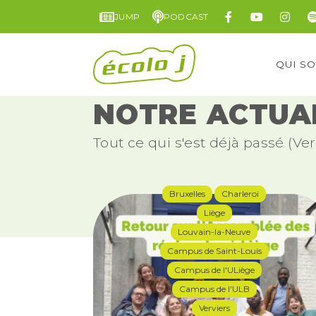
JUMP
PODCAST
QUI S
NOTRE ACTUAL
Tout ce qui s'est déjà passé (Ver
Bruxelles
Charleroi
Liège
Louvain-la-Neuve
Campus de Saint-Louis
Campus de l'ULiège
Campus de l'ULB
Verviers