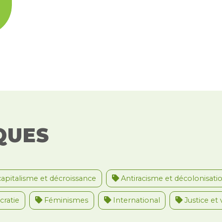
écolo j Verviers est une
régionale composée de profils
divers et variés
QUES
apitalisme et décroissance
Antiracisme et décolonisati
ratie
Féminismes
International
Justice et 