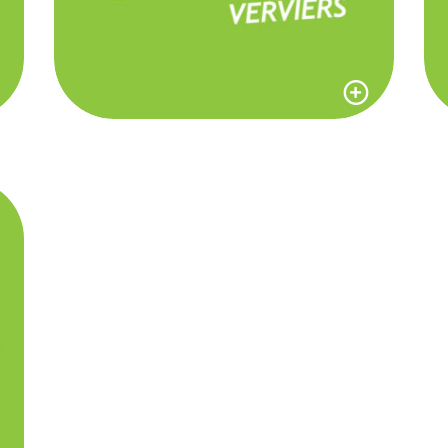
ASSEMBLÉE DES
RÉGIONALES
La première assemblée des
régionales d'écolo j a enfin eu
lieu !
FOCUS SUR…ÉCOLO
J VERVIERS
18 juin 2014