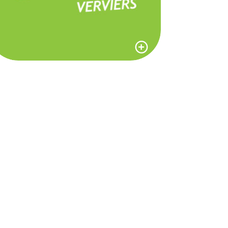
POUR ÉCOLO J
VERVIERS
Les nouveaux coprésidents
d'écolo j Verviers : Julie et
Jordan
RETOUR SUR | NON
MAIS À L’EAU QUOI
29 janvier 2014
?