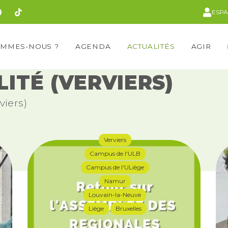
ESP
OMMES-NOUS ?
AGENDA
ACTUALITÉS
AGIR
ITÉ (VERVIERS)
viers)
Verviers
Campus de l'ULB
Campus de l'ULiège
Namur
Louvain-la-Neuve
Liège
Bruxelles