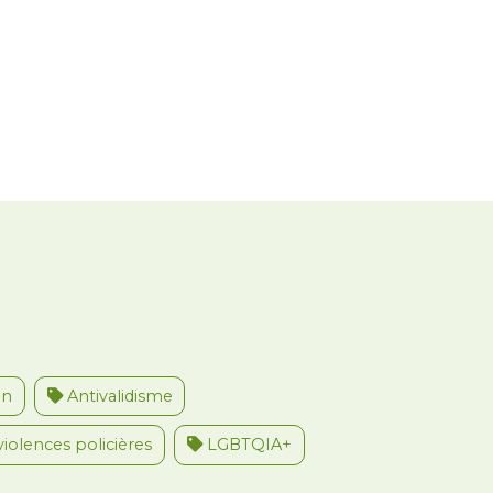
Réaction d'écolo j Verviers à la
sortie dans la presse de
l'échevin Legros.
on
Antivalidisme
violences policières
LGBTQIA+