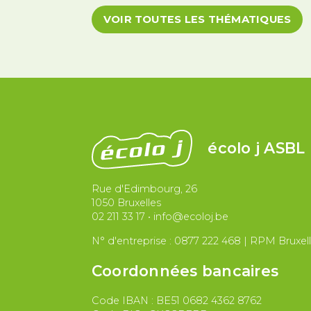
L’IMMIGRATION
Migrations et asile
Paix et droit i
VOIR TOUTES LES THÉMATIQUES
écolo j ASBL
Rue d'Edimbourg, 26
1050 Bruxelles
02 211 33 17
•
info@ecoloj.be
N° d'entreprise : 0877 222 468 | RPM Bruxel
Coordonnées bancaires
Code IBAN : BE51 0682 4362 8762