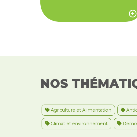
pour interpeller les politiques
RUES !
et les citoyens sur la place des
femmes dans notre société
NOS THÉMATI
RETOUR SUR |
DÉCONSTRUIRE LES
15 janvier 2014
Agriculture et Alimentation
Antic
PRÉJUGÉS SUR LES
Climat et environnement
Démoc
ÉTRANGERS ET
vidéos pour lutter contre les
idées d'extrême droite