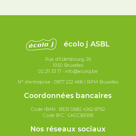
Démocratie
Féminismes
International
Justice et violences policières
LGBTQIA+
écolo j ASBL
Migrations et asile
Rue d'Edimbourg, 26
Paix et droit international
Palestine
1050 Bruxelles
02 211 33 17
•
info@ecoloj.be
Secteur public
Droit du travail
N° d'entreprise : 0877 222 468 | RPM Bruxelles
Coordonnées bancaires
Code IBAN : BE51 0682 4362 8762
Code BIC : GKCCBEBB
Nos réseaux sociaux