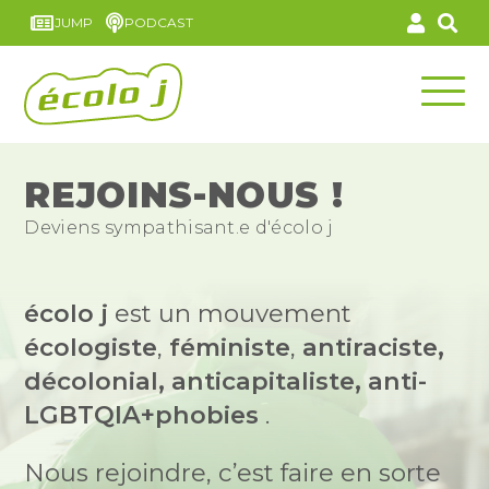
JUMP
PODCAST
REJOINS-NOUS !
Deviens sympathisant.e d'écolo j
écolo j
est un mouvement
écologiste
,
féministe
,
antiraciste,
décolonial, anticapitaliste, anti-
LGBTQIA+phobies
.
Nous rejoindre, c’est faire en sorte