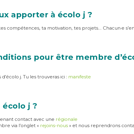
ux apporter à écolo j ?
es, tes compétences, ta motivation, tes projets… Chacun·e s
nditions pour être membre d’éco
’écolo j. Tu les trouveras ici :
manifeste
écolo j ?
prenant contact avec une
régionale
re via l’onglet «
rejoins-nous
» et nous reprendrons conta