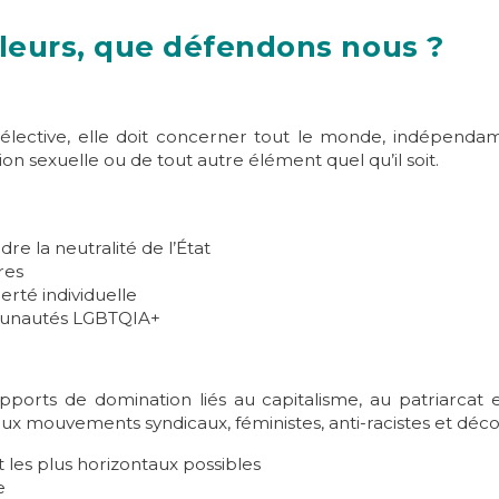
aleurs, que défendons nous ?
élective, elle doit concerner tout le monde, indépendam
on sexuelle ou de tout autre élément quel qu’il soit.
re la neutralité de l’État
res
erté individuelle
munautés LGBTQIA+
apports de domination liés au capitalisme, au patriarcat
ux mouvements syndicaux, féministes, anti-racistes et déc
es plus horizontaux possibles
e