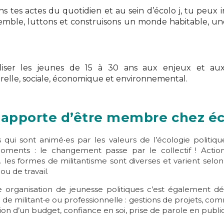
ns tes actes du quotidien et au sein d’écolo j, tu peux i
emble, luttons et construisons un monde habitable, un
liser les jeunes de 15 à 30 ans aux enjeux et aux 
relle, sociale, économique et environnemental.
’apporte d’être membre chez éco
 qui sont animé‧es par les valeurs de l’écologie politiq
ents : le changement passe par le collectif ! Actions
les formes de militantisme sont diverses et varient selon 
u de travail.
 organisation de jeunesse politiques c’est également 
e, de militant‧e ou professionnelle : gestions de projets, c
tion d’un budget, confiance en soi, prise de parole en public