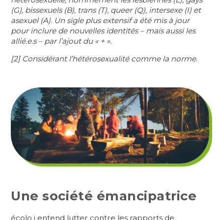
(G), bissexuels (B), trans (T), queer (Q), intersexe (I) et
asexuel (A). Un sigle plus extensif a été mis à jour
pour inclure de nouvelles identités – mais aussi les
allié.e.s – par l’ajout du « + ».
[2] Considérant l’hétérosexualité comme la norme.
Une société émancipatrice
écolo j entend lutter contre les rapports de