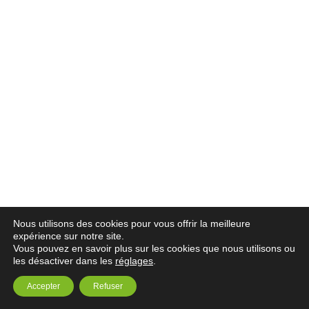
Nous utilisons des cookies pour vous offrir la meilleure
expérience sur notre site.
Vous pouvez en savoir plus sur les cookies que nous utilisons ou
les désactiver dans les
réglages
.
Accepter
Refuser