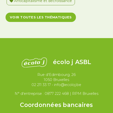
Anticapitalisme et décroissance
Antiracisme et décolonisation
VOIR TOUTES LES THÉMATIQUES
Antivalidisme
Climat et environnement
Démocratie
Féminismes
International
Justice et violences policières
LGBTQIA+
écolo j ASBL
Migrations et asile
Rue d'Edimbourg, 26
Paix et droit international
Palestine
1050 Bruxelles
02 211 33 17
•
info@ecoloj.be
Secteur public
Droit du travail
N° d'entreprise : 0877 222 468 | RPM Bruxelles
Coordonnées bancaires