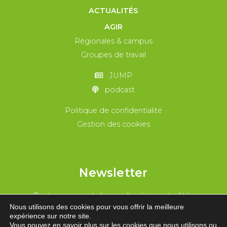
ACTUALITÉS
AGIR
Régionales & campus
Groupes de travail
JUMP
podcast
Politique de confidentialité
Gestion des cookies
Newsletter
Reste au courant de nos dernières actualités
Nous utilisons des cookies pour vous offrir la meilleure
expérience sur notre site.
REJOINS-NOUS !
Vous pouvez en savoir plus sur les cookies que nous utilisons ou