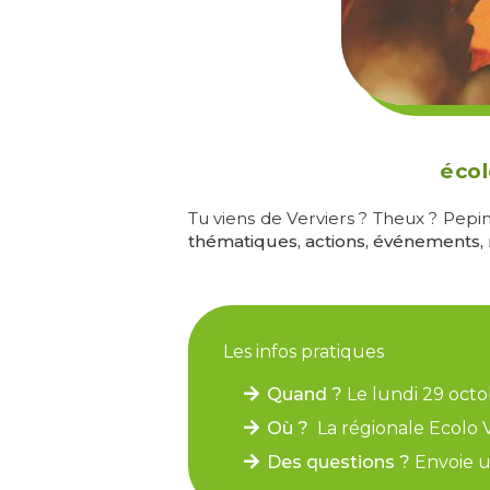
écol
Tu viens de Verviers ? Theux ? Pep
thématiques, actions, événements, r
Les infos pratiques
Quand ?
Le lundi 29 octo
Où ?
La régionale Ecolo V
Des questions ?
Envoie un