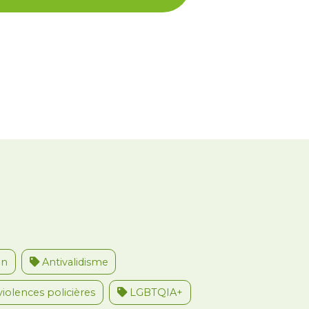
on
Antivalidisme
violences policières
LGBTQIA+