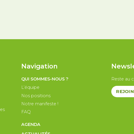
nternational
Palestine
Secteur public
Droit d
Navigation
Newsl
QUI SOMMES-NOUS ?
Reste au c
L’équipe
REJOIN
Nos positions
Notre manifeste !
les
FAQ
AGENDA
ACTUALITÉS