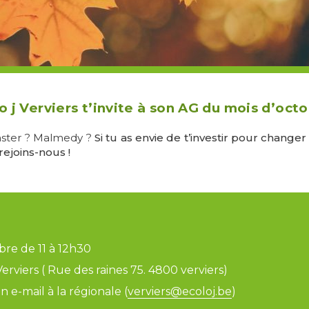
o j Verviers t’invite à son AG du mois d’octo
inster ? Malmedy ?
Si tu as envie de t’investir pour change
ejoins-nous !
bre de 11 à 12h30
erviers ( Rue des raines 75. 4800 verviers)
 e-mail à la régionale (
verviers@ecoloj.be
)