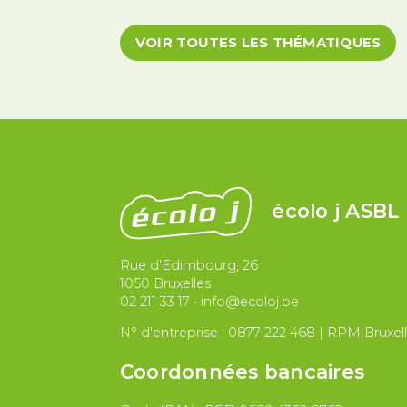
Migrations et asile
Paix et droit i
VOIR TOUTES LES THÉMATIQUES
écolo j ASBL
Rue d'Edimbourg, 26
1050 Bruxelles
02 211 33 17
•
info@ecoloj.be
N° d'entreprise : 0877 222 468 | RPM Bruxel
Coordonnées bancaires