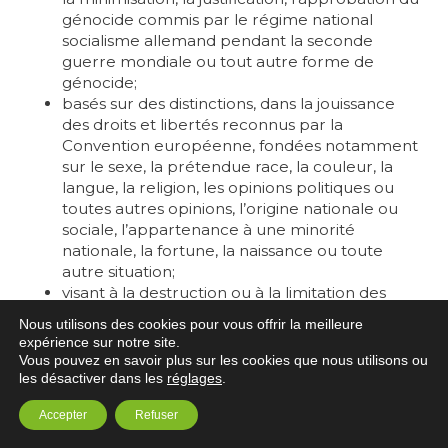
génocide commis par le régime national
socialisme allemand pendant la seconde
guerre mondiale ou tout autre forme de
génocide;
basés sur des distinctions, dans la jouissance
des droits et libertés reconnus par la
Convention européenne, fondées notamment
sur le sexe, la prétendue race, la couleur, la
langue, la religion, les opinions politiques ou
toutes autres opinions, l’origine nationale ou
sociale, l’appartenance à une minorité
nationale, la fortune, la naissance ou toute
autre situation;
visant à la destruction ou à la limitation des
droits et libertés garantis dans l’ordre juridique
Nous utilisons des cookies pour vous offrir la meilleure
belge ».
expérience sur notre site.
Vous pouvez en savoir plus sur les cookies que nous utilisons ou
Le Conseil de Déontologie Journalistique (CDJ)
les désactiver dans les
réglages
.
recommande de ne pas donner d’accès direct à
l’expression « des candidats, listes, partis,
Accepter
Refuser
mouvements… qu’elles [les rédactions] identifient