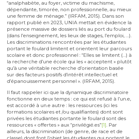
“analphabète, au foyer, victime du machisme,
dépendante, timorée, non professionnelle, au mieux
une femme de ménage.” (IRFAM, 2015). Dans son
rapport publié en 2023, UNIA mettait en évidence la
présence massive de dossiers liés au port du foulard
(dans l’enseignement, les lieux de stages, l’emploi, …).
Les discriminations rencontrées par les étudiantes
portant le foulard limitent et orientent leur parcours
scolaire et donc professionnel : “Elles se limitent (…) à
la recherche d’une école qui les « acceptent » plutôt
qu’à une véritable recherche d’orientation basée
sur des facteurs positifs d’intérêt intellectuel et
d’épanouissement personnel ». (IRFAM, 2015).
Il faut rappeler ici que la dynamique discriminatoire
fonctionne en deux temps : ce qui est refusé à l’un.e,
est accordé à un.e autre : les ressources (ici les
formations scolaires et /ou qualifiantes) dont sont
privées les étudiantes portante le foulard sont des
ressources « offertes » aux “privilégié.es”
[1]
. Par
ailleurs, la discrimination (de genre, de race et de
classe) dont font l’objet les étudiantes qui portent le