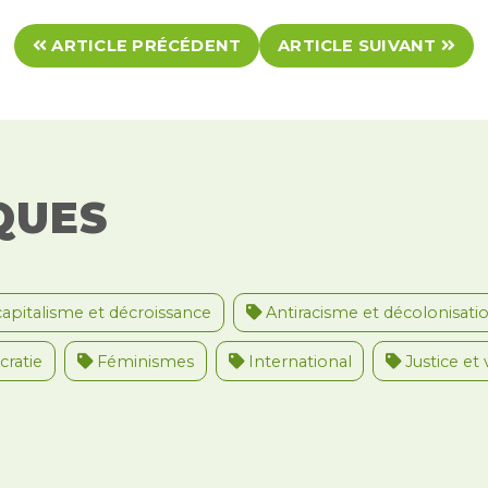
ARTICLE PRÉCÉDENT
ARTICLE SUIVANT
QUES
apitalisme et décroissance
Antiracisme et décolonisati
ratie
Féminismes
International
Justice et 
nternational
Palestine
Secteur public
Droit d