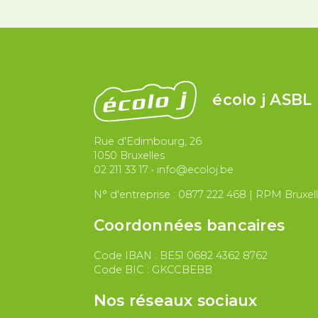
écolo j ASBL
Rue d'Edimbourg, 26
1050 Bruxelles
02 211 33 17
•
info@ecoloj.be
N° d'entreprise : 0877 222 468 | RPM Bruxel
Coordonnées bancaires
Code IBAN : BE51 0682 4362 8762
Code BIC : GKCCBEBB
Nos réseaux sociaux