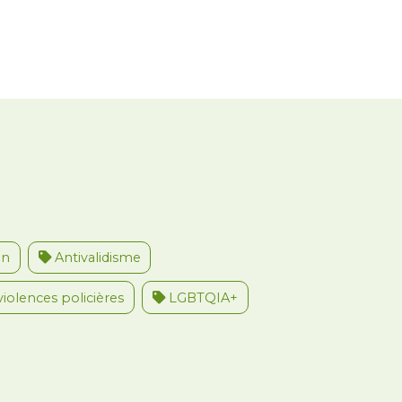
on
Antivalidisme
violences policières
LGBTQIA+
u travail