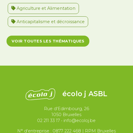
Agriculture et Alimentation
Anticapitalisme et décroissance
Antiracisme et décolonisation
VOIR TOUTES LES THÉMATIQUES
Antivalidisme
Climat et environnement
Démocratie
Féminismes
International
Justice et violences policières
LGBTQIA+
écolo j ASBL
Migrations et asile
Rue d'Edimbourg, 26
Paix et droit international
Palestine
1050 Bruxelles
02 211 33 17
•
info@ecoloj.be
Secteur public
Droit du travail
N° d'entreprise : 0877 222 468 | RPM Bruxelles