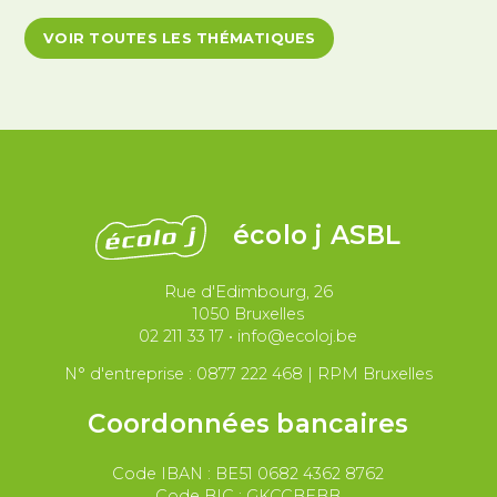
Antiracisme et décolonisation
VOIR TOUTES LES THÉMATIQUES
Antivalidisme
Climat et environnement
Démocratie
Féminismes
International
Justice et violences policières
LGBTQIA+
écolo j ASBL
Migrations et asile
Rue d'Edimbourg, 26
Paix et droit international
Palestine
1050 Bruxelles
02 211 33 17
•
info@ecoloj.be
Secteur public
Droit du travail
N° d'entreprise : 0877 222 468 | RPM Bruxelles
Coordonnées bancaires
Code IBAN : BE51 0682 4362 8762
Code BIC : GKCCBEBB