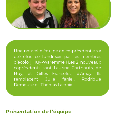
Une nouvelle équipe de co-président·e·s a
été élue ce lundi soir par les membres
d’écolo j Huy-Waremme ! Les 2 nouveaux
coprésidents sont Laurine Corthouts, de
Huy, et Gilles Fransolet, d’Amay. Ils
remplacent Julie faniel, Rodrigue
Demeuse et Thomas Lacroix.
Présentation de l’équipe