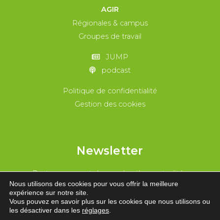
AGIR
Régionales & campus
Groupes de travail
JUMP
podcast
Politique de confidentialité
Gestion des cookies
Newsletter
Reste au courant de nos dernières actualités
Nous utilisons des cookies pour vous offrir la meilleure
expérience sur notre site.
REJOINS-NOUS !
Vous pouvez en savoir plus sur les cookies que nous utilisons ou
les désactiver dans les
réglages
.