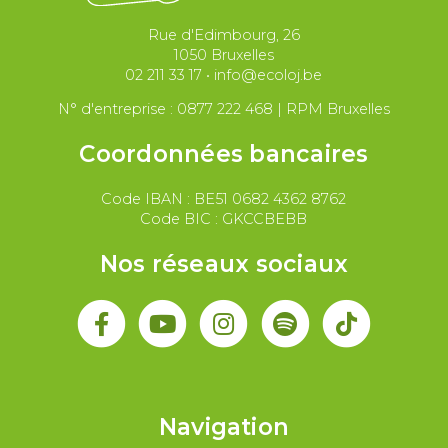
Migrations et asile
Rue d'Edimbourg, 26
Paix et droit international
Palestine
1050 Bruxelles
02 211 33 17
•
info@ecoloj.be
Secteur public
Droit du travail
N° d'entreprise : 0877 222 468 | RPM Bruxelles
Coordonnées bancaires
Code IBAN : BE51 0682 4362 8762
Code BIC : GKCCBEBB
Nos réseaux sociaux
Navigation