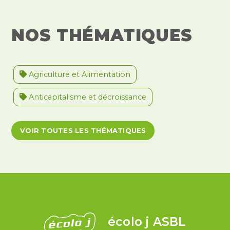
NOS THÉMATIQUES
Agriculture et Alimentation
Anticapitalisme et décroissance
Antiracisme et décolonisation
VOIR TOUTES LES THÉMATIQUES
Antivalidisme
Climat et environnement
Démocratie
Féminismes
International
Justice et violences policières
LGBTQIA+
écolo j ASBL