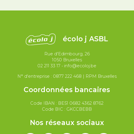
Démocratie
Féminismes
International
Justice et violences policières
LGBTQIA+
écolo j ASBL
Migrations et asile
Rue d'Edimbourg, 26
Paix et droit international
Palestine
1050 Bruxelles
02 211 33 17
•
info@ecoloj.be
Secteur public
Droit du travail
N° d'entreprise : 0877 222 468 | RPM Bruxelles
Coordonnées bancaires
Code IBAN : BE51 0682 4362 8762
Code BIC : GKCCBEBB
Nos réseaux sociaux