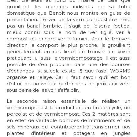
C’est d’ailleurs au fond du marre de café que
grouillent les quelques individus de sa tribu
domestique que Benoît nous montre en guise de
présentation. Le ver de la vermicompostière n’est
pas un banal lombric, il s’agit de l’eisenia foetida,
mieux connu sous le nom de ver tigré, ver à
compost ou encore ver à fumier. Pour le trouver,
direction le compost le plus proche, ils grouillent
généralement en ces lieux, ou trouver un voisin
pratiquant lui aussi le vermicompostage. Il est aussi
possible de s’en procurer dans une des bourses
d’échanges (si, si, cela existe !) que l’asbl WORMS
organise et relaye. Car il faut savoir qu’il est bon
d’offrir de nouveaux partenaires de jeux aux vers,
sous peine de les voir s’affaiblir.
La seconde raison essentielle de réaliser un
vermicompst est la production, en fin de cycle, de
percolat et de vermicompost. Ces 2 matières sont
en effet de véritable bombes de nutriments et de
sels minéraux qui contribueront à transformer nos
plantes d’intérieur et potagers en jungles