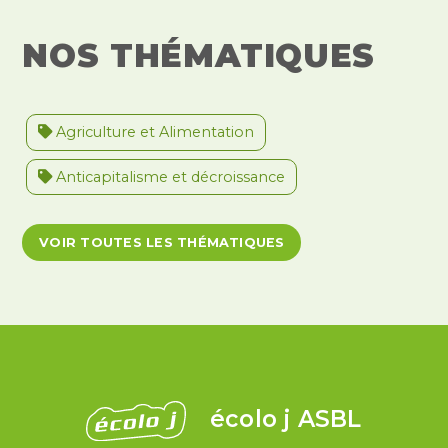
NOS THÉMATIQUES
Agriculture et Alimentation
Anticapitalisme et décroissance
Antiracisme et décolonisation
VOIR TOUTES LES THÉMATIQUES
Antivalidisme
Climat et environnement
Démocratie
Féminismes
International
Justice et violences policières
LGBTQIA+
écolo j ASBL
Migrations et asile