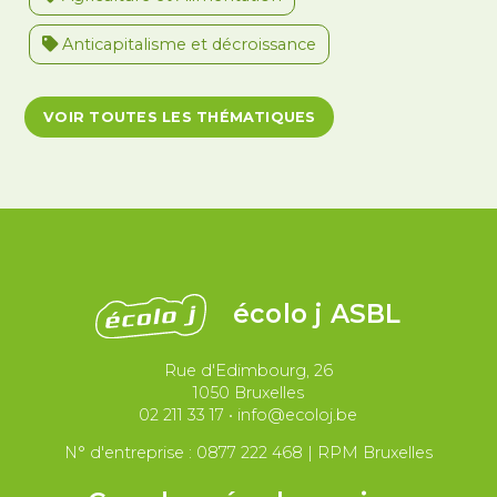
Anticapitalisme et décroissance
Antiracisme et décolonisation
VOIR TOUTES LES THÉMATIQUES
Antivalidisme
Climat et environnement
Démocratie
Féminismes
International
Justice et violences policières
LGBTQIA+
écolo j ASBL
Migrations et asile
Rue d'Edimbourg, 26
Paix et droit international
Palestine
1050 Bruxelles
02 211 33 17
•
info@ecoloj.be
Secteur public
Droit du travail
N° d'entreprise : 0877 222 468 | RPM Bruxelles