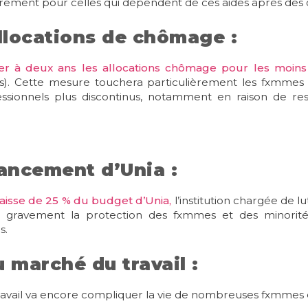
ement pour celles qui dépendent de ces aides après des 
allocations de chômage :
ter à deux ans les allocations chômage pour les moin
ons). Cette mesure touchera particulièrement les fxmmes
sionnels plus discontinus, notamment en raison de respo
ancement d’Unia :
aisse de 25 % du budget d’Unia,
l’institution chargée de lu
it gravement la protection des fxmmes et des minorit
s.
u marché du travail :
travail va encore compliquer la vie de nombreuses fxmmes 