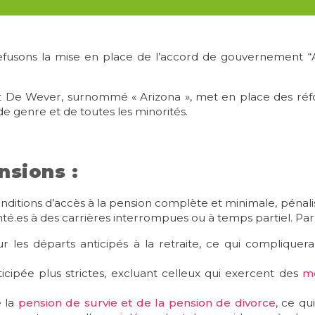
Refusons la mise en place de l’accord de gouvernement 
De Wever, surnommé « Arizona », met en place des ré
e genre et de toutes les minorités.
nsions :
ditions d’accès à la pension complète et minimale, pénal
té.es à des carrières interrompues ou à temps partiel. Par
 les départs anticipés à la retraite, ce qui compliquer
icipée plus strictes, excluant celleux qui exercent des
mé
e la
pension de survie et de la pension de divorce
, ce qu