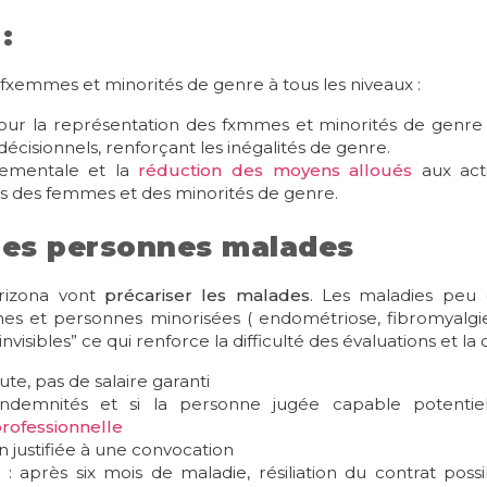
:
 fxemmes et minorités de genre à tous les niveaux :
ur la représentation des fxmmes et minorités de genre d
écisionnels, renforçant les inégalités de genre.
nementale et la
réduction des moyens alloués
aux acti
its des femmes et des minorités de genre.
 les personnes malades
rizona vont
précariser les malades
. Les maladies peu 
es et personnes minorisées ( endométriose, fibromyalgi
invisibles” ce qui renforce la difficulté des évaluations e
hute, pas de salaire garanti
indemnités et si la personne jugée capable potentiel
rofessionnelle
 justifiée à une convocation
t
: après six mois de maladie, résiliation du contrat pos