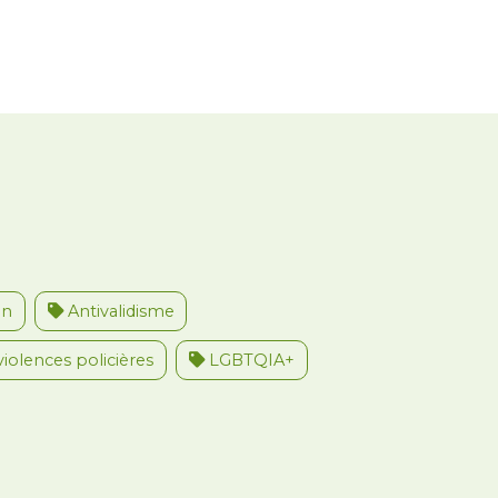
on
Antivalidisme
violences policières
LGBTQIA+
u travail