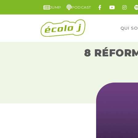
JUMP
PODCAST
QUI S
8 RÉFOR