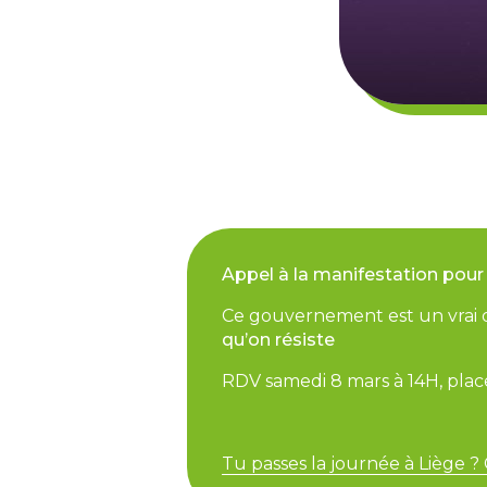
Appel à la manifestation pour 
Ce gouvernement est un vrai d
qu’on résiste
RDV samedi 8 mars à 14H, place
Tu passes la journée à Liège ? C