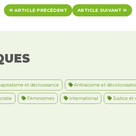
ARTICLE PRÉCÉDENT
ARTICLE SUIVANT
QUES
apitalisme et décroissance
Antiracisme et décolonisati
ratie
Féminismes
International
Justice et 
nternational
Palestine
Secteur public
Droit d