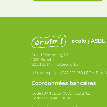
écolo j ASBL
Rue d'Edimbourg, 26
1050 Bruxelles
02 211 33 17
•
info@ecoloj.be
N° d'entreprise : 0877 222 468 | RPM Bruxel
Coordonnées bancaires
Code IBAN : BE51 0682 4362 8762
Code BIC : GKCCBEBB