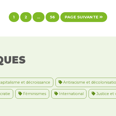
1
2
…
56
PAGE SUIVANTE
QUES
apitalisme et décroissance
Antiracisme et décolonisati
ratie
Féminismes
International
Justice et 
nternational
Palestine
Secteur public
Droit d