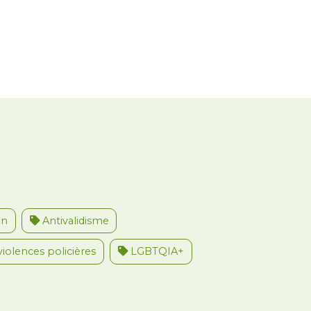
on
Antivalidisme
violences policières
LGBTQIA+
u travail