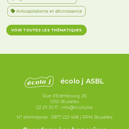
Anticapitalisme et décroissance
Antiracisme et décolonisation
VOIR TOUTES LES THÉMATIQUES
Antivalidisme
Climat et environnement
Démocratie
Féminismes
International
Justice et violences policières
LGBTQIA+
écolo j ASBL
Migrations et asile
Rue d'Edimbourg, 26
Paix et droit international
Palestine
1050 Bruxelles
02 211 33 17
•
info@ecoloj.be
Secteur public
Droit du travail
N° d'entreprise : 0877 222 468 | RPM Bruxelles