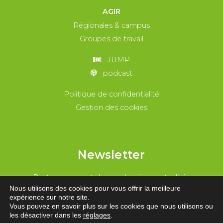
AGIR
Régionales & campus
Groupes de travail
JUMP
podcast
Politique de confidentialité
Gestion des cookies
Newsletter
Reste au courant de nos dernières actualités
Nous utilisons des cookies pour vous offrir la meilleure
expérience sur notre site.
REJOINS-NOUS !
Vous pouvez en savoir plus sur les cookies que nous utilisons ou
les désactiver dans les
réglages
.