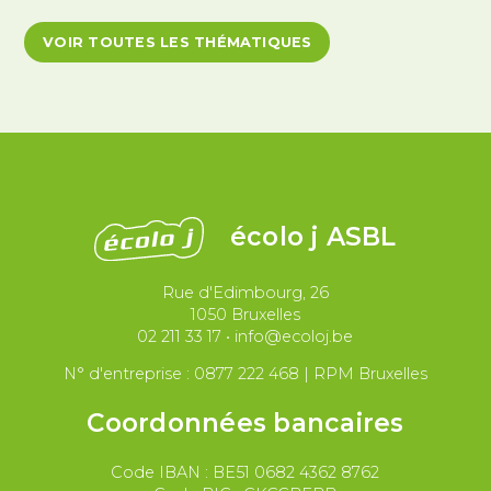
Antiracisme et décolonisation
VOIR TOUTES LES THÉMATIQUES
Antivalidisme
Climat et environnement
Démocratie
Féminismes
International
Justice et violences policières
LGBTQIA+
écolo j ASBL
Migrations et asile
Rue d'Edimbourg, 26
Paix et droit international
Palestine
1050 Bruxelles
02 211 33 17
•
info@ecoloj.be
Secteur public
Droit du travail
N° d'entreprise : 0877 222 468 | RPM Bruxelles
Coordonnées bancaires
Code IBAN : BE51 0682 4362 8762