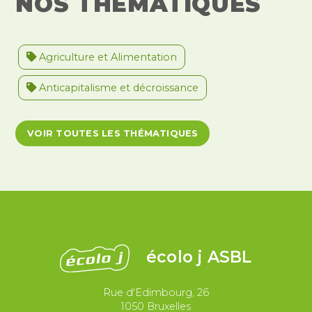
NOS THÉMATIQUES
Agriculture et Alimentation
Anticapitalisme et décroissance
Antiracisme et décolonisation
VOIR TOUTES LES THÉMATIQUES
Antivalidisme
Climat et environnement
Démocratie
Féminismes
International
Justice et violences policières
LGBTQIA+
écolo j ASBL
Migrations et asile
Rue d'Edimbourg, 26
Paix et droit international
Palestine
1050 Bruxelles