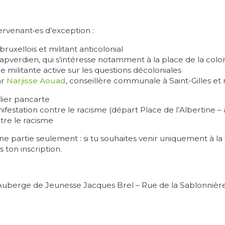
ervenant‧es d’exception :
ruxellois et militant anticolonial
apverdien, qui s’intéresse notamment à la place de la colon
ne militante active sur les questions décoloniales
ar
Narjisse Aouad
, conseillère communale à Saint-Gilles e
elier pancarte
nifestation contre le racisme (départ Place de l’Albertine –
ntre le racisme
une partie seulement : si tu souhaites venir uniquement à 
 ton inscription.
l’Auberge de Jeunesse Jacques Brel – Rue de la Sablonnière 