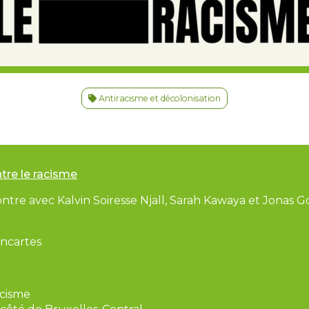
Antiracisme et décolonisation
tre le racisme
ntre avec Kalvin Soiresse Njall, Sarah Kawaya et Jonas 
ancartes
acisme