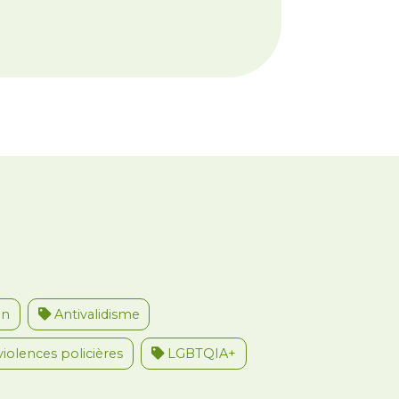
on
Antivalidisme
violences policières
LGBTQIA+
u travail