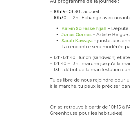
Au programme de la journée :
– 10h15-10h30
: accueil
– 10h30 – 12h
: Echange avec nos int
Kalvin Soiresse Njall
– Député b
Jonas Gomes
– Artiste Belgo-c
Sarah Kawaya
– juriste, ancien
La rencontre sera modérée p
– 12h-12h40 : lunch (sandwich) et at
– 12h40 – 13h : marche jusqu’à la ma
– 13h : début de la manifestation co
Tu es libre de nous rejoindre pour 
à la marche, tu peux le préciser dans
On se retrouve à partir de 10h15 à 
Greenhouse pour les habitué·es).