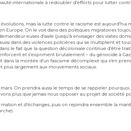
uté internationale à redoubler d’efforts pour lutter contr
es évolutions, mais la lutte contre le racisme est aujourd’hu
 en Europe. On le voit dans des politiques migratoires toujo
demandeur·euses d’asile (jusqu’à envisager des visites domicil
t aussi dans des violences policières qui se multiplient et 
t dans le fait que la question décoloniale continue d’être t
 renforcent et s’expriment brutalement – du génocide à Ga
 voit dans la montée d’un fascisme décomplexé qui s’en pr
es et plus largement aux mouvements sociaux.
1 mars. On prendra aussi le temps de se rappeler pourquoi, 
devons plus que jamais nous opposer au projet de société 
ation et d’échanges, puis on rejoindra ensemble la manif
rche).