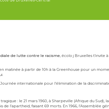
à côté de Bruxelles-Central
iale de lutte contre le racisme
, écolo j Bruxelles t’invite
en matinée à partir de 10h à la Greenhouse pour un moment
i.
 Journée internationale pour l’élimination de la discriminati
agique : le 21 mars 1960, à Sharpeville (Afrique du Sud), la
ois de l’apartheid, faisant 69 morts. En 1966, l’Assemblée 