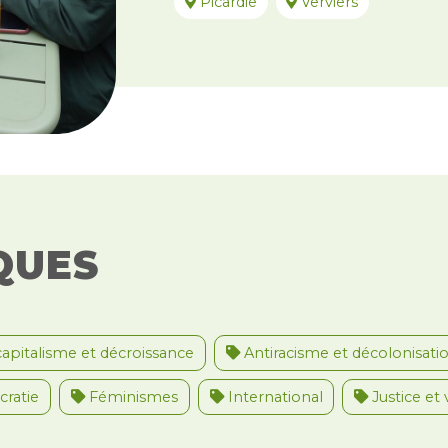
Picardie
Verviers
QUES
apitalisme et décroissance
Antiracisme et décolonisati
ratie
Féminismes
International
Justice et 
nternational
Palestine
Secteur public
Droit d