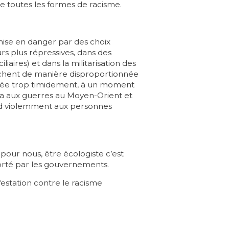
e toutes les formes de racisme.
i mise en danger par des choix
urs plus répressives, dans des
iaires) et dans la militarisation des
touchent de manière disproportionnée
raitée trop timidement, à un moment
za aux guerres au Moyen-Orient et
end violemment aux personnes
pour nous, être écologiste c’est
porté par les gouvernements.
estation contre le racisme