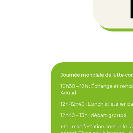
Journée mondiale de lutte con
10h30 – 12h : Échange et renco
Aouad
12h-12h40 : Lunch et atelier p
12h40 – 13h : départ groupé
13h : manifestation contre le r