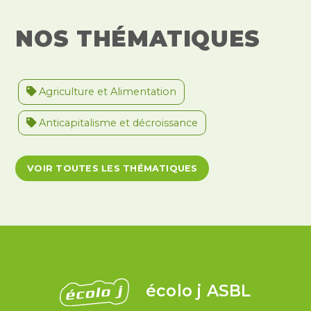
NOS THÉMATIQUES
Agriculture et Alimentation
Anticapitalisme et décroissance
Antiracisme et décolonisation
VOIR TOUTES LES THÉMATIQUES
Antivalidisme
Climat et environnement
Démocratie
Féminismes
International
Justice et violences policières
LGBTQIA+
écolo j ASBL
Migrations et asile