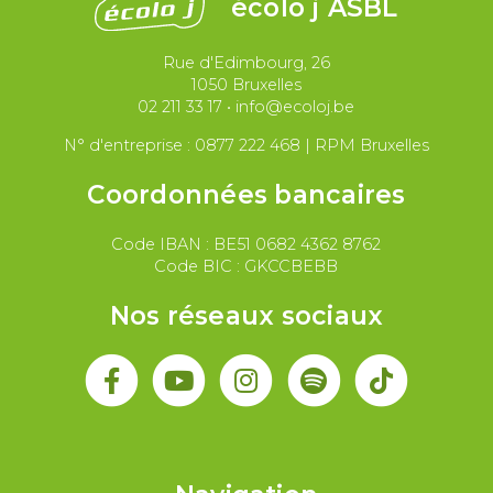
écolo j ASBL
Migrations et asile
Rue d'Edimbourg, 26
Paix et droit international
Palestine
1050 Bruxelles
02 211 33 17
•
info@ecoloj.be
Secteur public
Droit du travail
N° d'entreprise : 0877 222 468 | RPM Bruxelles
Coordonnées bancaires
Code IBAN : BE51 0682 4362 8762
Code BIC : GKCCBEBB
Nos réseaux sociaux