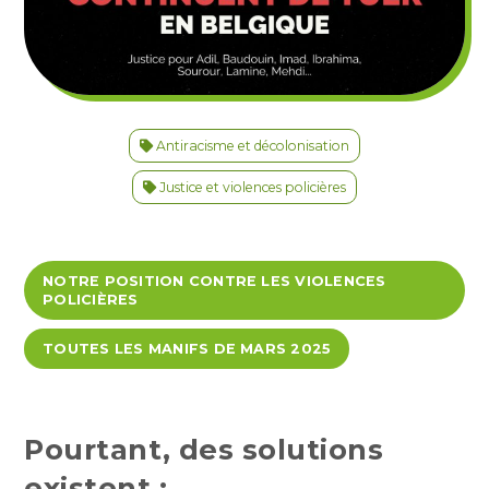
Antiracisme et décolonisation
Justice et violences policières
NOTRE POSITION CONTRE LES VIOLENCES
POLICIÈRES
TOUTES LES MANIFS DE MARS 2025
Pourtant,
des solutions
existent :