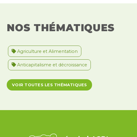
NOS THÉMATIQUES
Agriculture et Alimentation
Anticapitalisme et décroissance
Antiracisme et décolonisation
VOIR TOUTES LES THÉMATIQUES
Antivalidisme
Climat et environnement
Démocratie
Féminismes
International
Justice et violences policières
LGBTQIA+