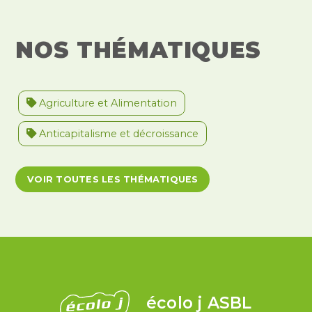
NOS THÉMATIQUES
Agriculture et Alimentation
Anticapitalisme et décroissance
Antiracisme et décolonisation
VOIR TOUTES LES THÉMATIQUES
Antivalidisme
Climat et environnement
Démocratie
Féminismes
International
Justice et violences policières
LGBTQIA+
écolo j ASBL