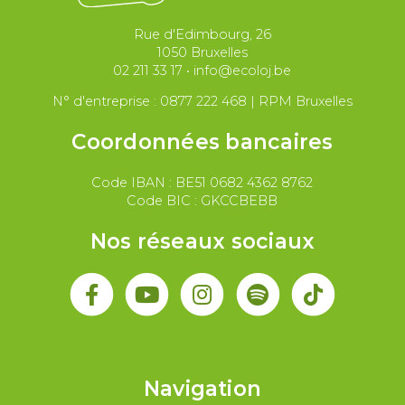
Migrations et asile
Rue d'Edimbourg, 26
Paix et droit international
Palestine
1050 Bruxelles
02 211 33 17
•
info@ecoloj.be
Secteur public
Droit du travail
N° d'entreprise : 0877 222 468 | RPM Bruxelles
Coordonnées bancaires
Code IBAN : BE51 0682 4362 8762
Code BIC : GKCCBEBB
Nos réseaux sociaux
Navigation