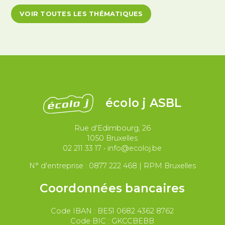
Antiracisme et décolonisation
VOIR TOUTES LES THÉMATIQUES
Antivalidisme
Climat et environnement
Démocratie
Féminismes
International
Justice et violences policières
LGBTQIA+
écolo j ASBL
Migrations et asile
Rue d'Edimbourg, 26
Paix et droit international
Palestine
1050 Bruxelles
02 211 33 17
•
info@ecoloj.be
Secteur public
Droit du travail
N° d'entreprise : 0877 222 468 | RPM Bruxelles
Coordonnées bancaires
Code IBAN : BE51 0682 4362 8762
Code BIC : GKCCBEBB