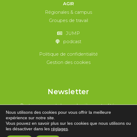
AGIR
Régionales & campus
Groupes de travail
JUMP
podcast
Politique de confidentialité
Gestion des cookies
Newsletter
Reste au courant de nos dernières actualités
Nous utilisons des cookies pour vous offrir la meilleure
expérience sur notre site.
REJOINS-NOUS !
Vous pouvez en savoir plus sur les cookies que nous utilisons ou
les désactiver dans les
réglages
.