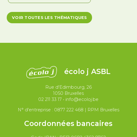
Antiracisme et décolonisation
VOIR TOUTES LES THÉMATIQUES
Antivalidisme
Climat et environnement
Démocratie
Féminismes
International
Justice et violences policières
LGBTQIA+
écolo j ASBL
Migrations et asile
Rue d'Edimbourg, 26
Paix et droit international
Palestine
1050 Bruxelles
02 211 33 17
•
info@ecoloj.be
Secteur public
Droit du travail
N° d'entreprise : 0877 222 468 | RPM Bruxelles
Coordonnées bancaires