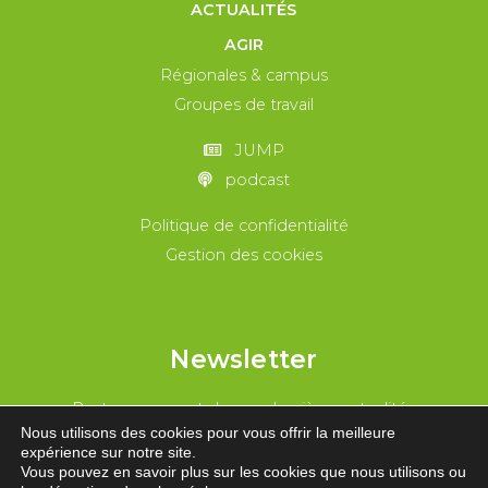
ACTUALITÉS
AGIR
Régionales & campus
Groupes de travail
JUMP
podcast
Politique de confidentialité
Gestion des cookies
Newsletter
Reste au courant de nos dernières actualités
Nous utilisons des cookies pour vous offrir la meilleure
expérience sur notre site.
REJOINS-NOUS !
Vous pouvez en savoir plus sur les cookies que nous utilisons ou