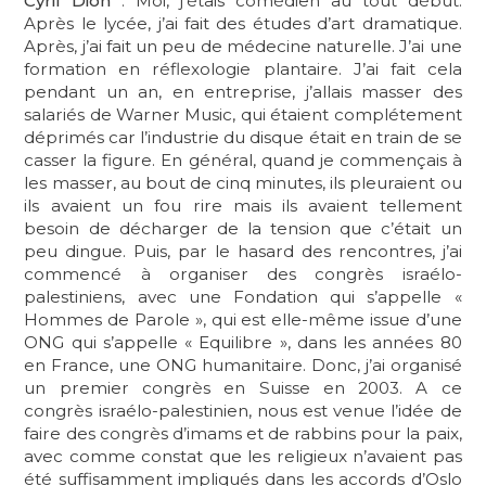
Cyril Dion
: Moi, j’étais comédien au tout début.
Après le lycée, j’ai fait des études d’art dramatique.
Après, j’ai fait un peu de médecine naturelle. J’ai une
formation en réflexologie plantaire. J’ai fait cela
pendant un an, en entreprise, j’allais masser des
salariés de Warner Music, qui étaient complétement
déprimés car l’industrie du disque était en train de se
casser la figure. En général, quand je commençais à
les masser, au bout de cinq minutes, ils pleuraient ou
ils avaient un fou rire mais ils avaient tellement
besoin de décharger de la tension que c’était un
peu dingue. Puis, par le hasard des rencontres, j’ai
commencé à organiser des congrès israélo-
palestiniens, avec une Fondation qui s’appelle «
Hommes de Parole », qui est elle-même issue d’une
ONG qui s’appelle « Equilibre », dans les années 80
en France, une ONG humanitaire. Donc, j’ai organisé
un premier congrès en Suisse en 2003. A ce
congrès israélo-palestinien, nous est venue l’idée de
faire des congrès d’imams et de rabbins pour la paix,
avec comme constat que les religieux n’avaient pas
été suffisamment impliqués dans les accords d’Oslo