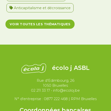
Anticapitalisme et décroissance
Antiracisme et décolonisation
VOIR TOUTES LES THÉMATIQUES
Antivalidisme
Climat et environnement
Démocratie
Féminismes
International
Justice et violences policières
LGBTQIA+
écolo j ASBL
Migrations et asile
Rue d'Edimbourg, 26
Paix et droit international
Palestine
1050 Bruxelles
02 211 33 17
•
info@ecoloj.be
Secteur public
Droit du travail
N° d'entreprise : 0877 222 468 | RPM Bruxelles
Coordonnées bancaires