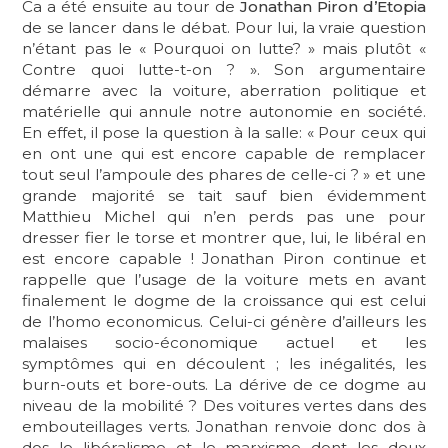
Ca a été ensuite au tour de
Jonathan Piron d’Etopia
de se lancer dans le débat. Pour lui, la vraie question
n’étant pas le « Pourquoi on lutte? » mais plutôt «
Contre quoi lutte-t-on ? ». Son argumentaire
démarre avec la voiture, aberration politique et
matérielle qui annule notre autonomie en société.
En effet, il pose la question à la salle: « Pour ceux qui
en ont une qui est encore capable de remplacer
tout seul l’ampoule des phares de celle-ci ? » et une
grande majorité se tait sauf bien évidemment
Matthieu Michel qui n’en perds pas une pour
dresser fier le torse et montrer que, lui, le libéral en
est encore capable ! Jonathan Piron continue et
rappelle que l’usage de la voiture mets en avant
finalement le dogme de la croissance qui est celui
de l’homo economicus. Celui-ci génère d’ailleurs les
malaises socio-économique actuel et les
symptômes qui en découlent ; les inégalités, les
burn-outs et bore-outs. La dérive de ce dogme au
niveau de la mobilité ? Des voitures vertes dans des
embouteillages verts. Jonathan renvoie donc dos à
dos le libéralisme et le marxisme dont les deux