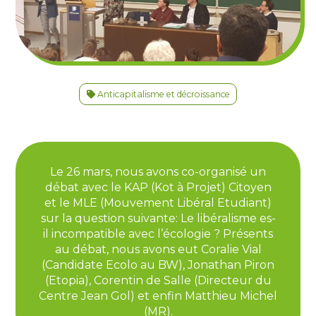
Anticapitalisme et décroissance
Le 26 mars, nous avons co-organisé un
débat avec le KAP (Kot à Projet) Citoyen
et le MLE (Mouvement Libéral Etudiant)
sur la question suivante: Le libéralisme es-
il incompatible avec l’écologie ? Présents
au débat, nous avons eut Coralie Vial
(Candidate Ecolo au BW), Jonathan Piron
(Etopia), Corentin de Salle (Directeur du
Centre Jean Gol) et enfin Matthieu Michel
(MR).