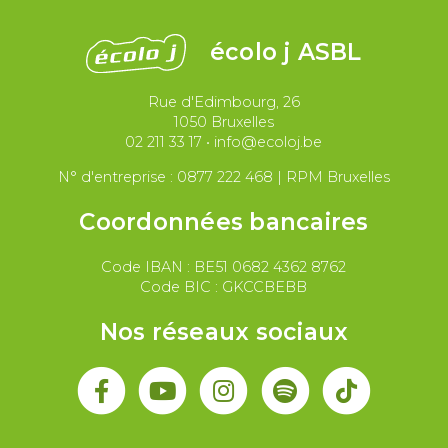
Justice et violences policières
LGBTQIA+
écolo j ASBL
Migrations et asile
Rue d'Edimbourg, 26
Paix et droit international
Palestine
1050 Bruxelles
02 211 33 17
•
info@ecoloj.be
Secteur public
Droit du travail
N° d'entreprise : 0877 222 468 | RPM Bruxelles
Coordonnées bancaires
Code IBAN : BE51 0682 4362 8762
Code BIC : GKCCBEBB
Nos réseaux sociaux