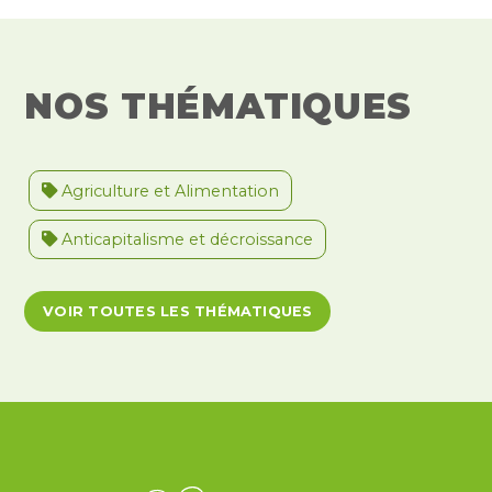
NOS THÉMATIQUES
Agriculture et Alimentation
Anticapitalisme et décroissance
Antiracisme et décolonisation
VOIR TOUTES LES THÉMATIQUES
Antivalidisme
Climat et environnement
Démocratie
Féminismes
International
Justice et violences policières
LGBTQIA+