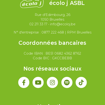
écolo j ASBL
Migrations et asile
Rue d'Edimbourg, 26
Paix et droit international
Palestine
1050 Bruxelles
02 211 33 17
•
info@ecoloj.be
Secteur public
Droit du travail
N° d'entreprise : 0877 222 468 | RPM Bruxelles
Coordonnées bancaires
Code IBAN : BE51 0682 4362 8762
Code BIC : GKCCBEBB
Nos réseaux sociaux