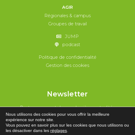
AGIR
Régionales & campus
Groupes de travail
JUMP
podcast
Politique de confidentialité
Gestion des cookies
Newsletter
Reste au courant de nos dernières actualités
Nous utilisons des cookies pour vous offrir la meilleure
expérience sur notre site.
REJOINS-NOUS !
Vous pouvez en savoir plus sur les cookies que nous utilisons ou
les désactiver dans les
réglages
.