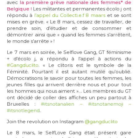
avec
la première grève nationale des femmes* de
Belgique !
Les militantes et permanentes écolo j ont
répondu à
l’appel du Collecti.e.f 8 maars
et se sont
mises en grève. « Le 8 mars, cessez de travailler, de
prendre soin, d’étudier et de consommer et
démontrer ainsi que « quand les femmes s’arrêtent,
le monde s’arrête » !
Le 7 mars en soirée, le Selflove Gang, GT féminisme
+ d’écolo j, a répondu à l’appel à actions du
#Gangduclito
. « Le clitoris est le symbole de la
Féminité. Pourtant il est autant mutilé qu’oublié.
Démocratisons le savoir pour toutes les femmes, les
jeunes filles qui arrivent derrière nous et pour tout
les hommes qui nous aiment »… Les membres du GT
ont décidé de coller des affiches un peu partout à
Bruxelles :
#itsnotanalien – #itsnotanemoji –
#itsnotlegend
.
Join the revolution on Instagram
@gangduclito
Le 8 mars, le SelfLove Gang était présent gare