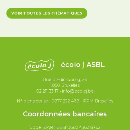
Antiracisme et décolonisation
VOIR TOUTES LES THÉMATIQUES
Antivalidisme
Climat et environnement
Démocratie
Féminismes
International
Justice et violences policières
LGBTQIA+
écolo j ASBL
Migrations et asile
Rue d'Edimbourg, 26
Paix et droit international
Palestine
1050 Bruxelles
02 211 33 17
•
info@ecoloj.be
Secteur public
Droit du travail
N° d'entreprise : 0877 222 468 | RPM Bruxelles
Coordonnées bancaires
Code IBAN : BE51 0682 4362 8762