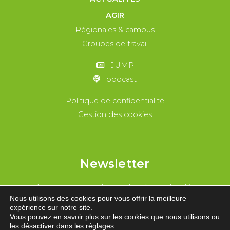
AGIR
Régionales & campus
Groupes de travail
JUMP
podcast
Politique de confidentialité
Gestion des cookies
Newsletter
Reste au courant de nos dernières actualités
Nous utilisons des cookies pour vous offrir la meilleure
expérience sur notre site.
REJOINS-NOUS !
Vous pouvez en savoir plus sur les cookies que nous utilisons ou
les désactiver dans les
réglages
.