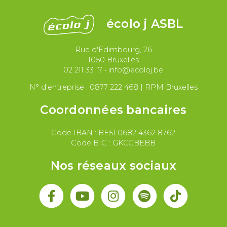
Justice et violences policières
LGBTQIA+
écolo j ASBL
Migrations et asile
Rue d'Edimbourg, 26
Paix et droit international
Palestine
1050 Bruxelles
02 211 33 17
•
info@ecoloj.be
Secteur public
Droit du travail
N° d'entreprise : 0877 222 468 | RPM Bruxelles
Coordonnées bancaires
Code IBAN : BE51 0682 4362 8762
Code BIC : GKCCBEBB
Nos réseaux sociaux