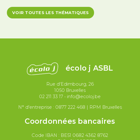
Antiracisme et décolonisation
VOIR TOUTES LES THÉMATIQUES
Antivalidisme
Climat et environnement
Démocratie
Féminismes
International
Justice et violences policières
LGBTQIA+
écolo j ASBL
Migrations et asile
Rue d'Edimbourg, 26
Paix et droit international
Palestine
1050 Bruxelles
02 211 33 17
•
info@ecoloj.be
Secteur public
Droit du travail
N° d'entreprise : 0877 222 468 | RPM Bruxelles
Coordonnées bancaires
Code IBAN : BE51 0682 4362 8762