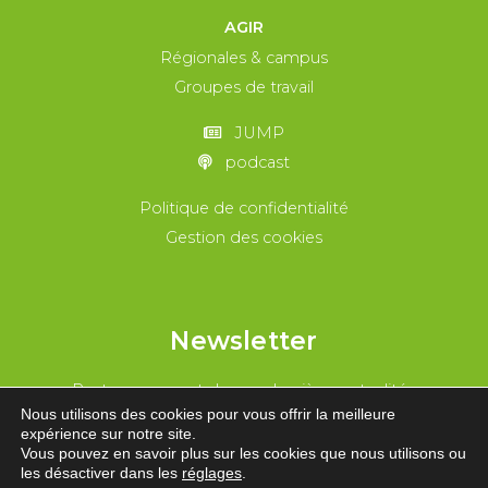
AGIR
Régionales & campus
Groupes de travail
JUMP
podcast
Politique de confidentialité
Gestion des cookies
Newsletter
Reste au courant de nos dernières actualités
Nous utilisons des cookies pour vous offrir la meilleure
expérience sur notre site.
REJOINS-NOUS !
Vous pouvez en savoir plus sur les cookies que nous utilisons ou
les désactiver dans les
réglages
.