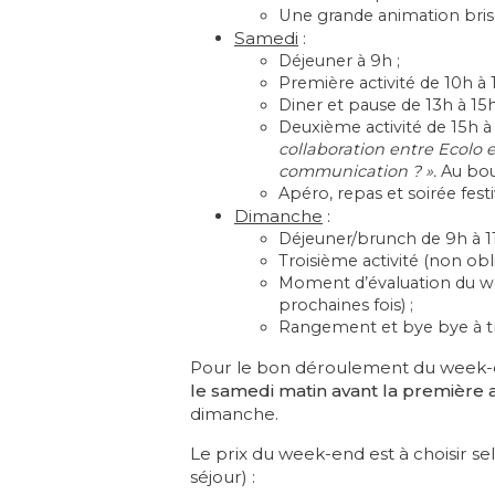
Une grande animation bris
Samedi
:
Déjeuner à 9h ;
Première activité de 10h à 1
Diner et pause de 13h à 15h
Deuxième activité de 15h à 
collaboration entre Ecolo e
communication ? »
.
Au bou
Apéro, repas et soirée festi
Dimanche
:
Déjeuner/brunch de 9h à 11
Troisième activité (non ob
Moment d’évaluation du w
prochaines fois) ;
Rangement et bye bye à tr
Pour le bon déroulement du week-e
le samedi matin avant la première a
dimanche.
Le prix du week-end est à choisir s
séjour) :