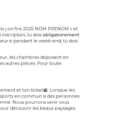
lo j on fire 2025 NOM PRENOM » et
n inscription, tu dois
obligatoirement
neur·e pendant le week-end, tu dois
seur, les chambres disposent en
es autres pièces. Pour toute
ement et ton ticket🚉. Lorsque les
ansports en commun si des personnes
enne. Nous pourrons venir vous
en pour découvrir les beaux paysages