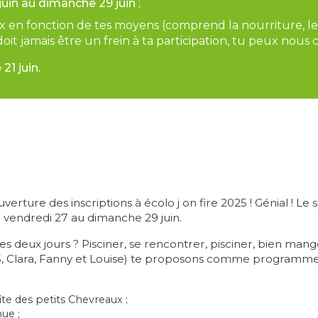
juin au dimanche 29 juin
;
x en fonction de tes moyens (comprend la nourriture, le 
oit jamais être un frein à ta participation, tu peux nous c
21 juin.
verture des inscriptions à écolo j on fire 2025 ! Génial ! Le so
 vendredi 27 au dimanche 29 juin.
s deux jours ? Pisciner, se rencontrer, pisciner, bien mange
2025, Clara, Fanny et Louise) te proposons comme programme
îte des petits Chevreaux ;
ue ;