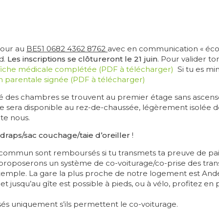
jour au
BE51 0682 4362 8762
avec en communication « éco
d.
Les inscriptions se clôtureront le 21 juin
. Pour valider to
fiche médicale complétée (PDF à télécharger)
Si tu es mi
on parentale signée (PDF à télécharger)
rité des chambres se trouvent au premier étage sans ascen
me sera disponible au rez-de-chaussée, légèrement isolée d
te nous.
draps/sac couchage/taie d’oreiller
!
en commun sont remboursés si tu transmets ta preuve de pai
 proposerons un système de co-voiturage/co-prise des tr
emple. La gare la plus proche de notre logement est And
jet jusqu’au gîte est possible à pieds, ou à vélo, profitez 
sés uniquement s’ils permettent le co-voiturage.