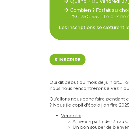
Quand ? Du
vendredi 27 
Combien ? Forfait au choi
25€-35€-45€ ! Le prix ne d
Les inscriptions se clôturent le 
S'INSCRIRE
Qui dit début du mois de juin dit… l’ou
nous nous rencontrerons à Vezin du
Qu’allons nous donc faire pendant ce
? Nous (le copil d’écolo j on fire 
Vendredi
:
Arrivée à partir de 17h au G
Un bon souper de bienven