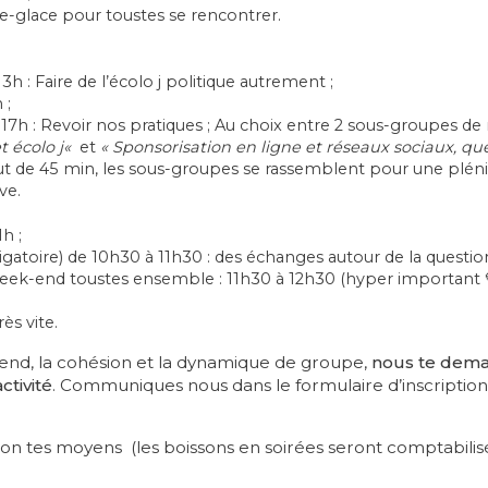
e-glace pour toustes se rencontrer.
3h : Faire de l’écolo j politique autrement ;
 ;
17h : Revoir nos pratiques ; Au choix entre 2 sous-groupes de r
t écolo j
«
et
« Sponsorisation en ligne et réseaux sociaux, que
t de 45 min, les sous-groupes se rassemblent pour une pléni
ve.
h ;
ligatoire) de 10h30 à 11h30 : des échanges autour de la questi
eek-end toustes ensemble : 11h30 à 12h30 (hyper important
ès vite.
nd, la cohésion et la dynamique de groupe,
nous te deman
ctivité
. Communiques nous dans le formulaire d’inscription si
elon tes moyens (les boissons en soirées seront comptabilis