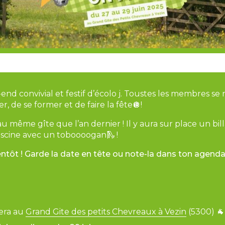
end convivial et festif d’écolo j. Toustes les membres se
 de se former et de faire la fête🪩!
 même gîte que l’an dernier ! Il y aura sur place un bil
piscine avec un toboooogan🛝 !
bientôt ! Garde la date en tête ou note-la dans ton agenda
era au
Grand Gite des petits Chevreaux à Vezin
(5300) 🐐 