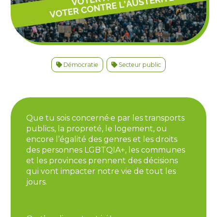
Démocratie
Secteur public
Que tu sois concerné·e par les transports
publics, la propreté, le logement, ou
encore l’égalité des genres et les droits
des personnes LGBTQIA+, les communes
et les provinces prennent des décisions
qui vont impacter notre vie de tout les
jours.