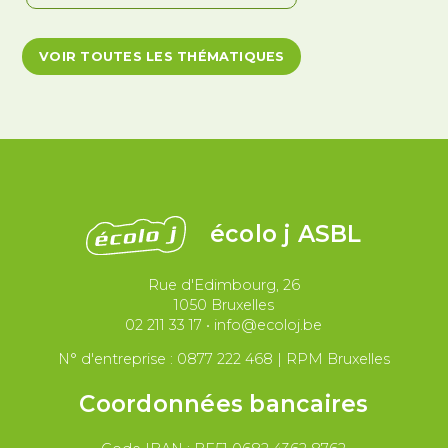
Antiracisme et décolonisation
VOIR TOUTES LES THÉMATIQUES
Antivalidisme
Climat et environnement
Démocratie
Féminismes
International
Justice et violences policières
LGBTQIA+
écolo j ASBL
Migrations et asile
Rue d'Edimbourg, 26
Paix et droit international
Palestine
1050 Bruxelles
02 211 33 17
•
info@ecoloj.be
Secteur public
Droit du travail
N° d'entreprise : 0877 222 468 | RPM Bruxelles
Coordonnées bancaires