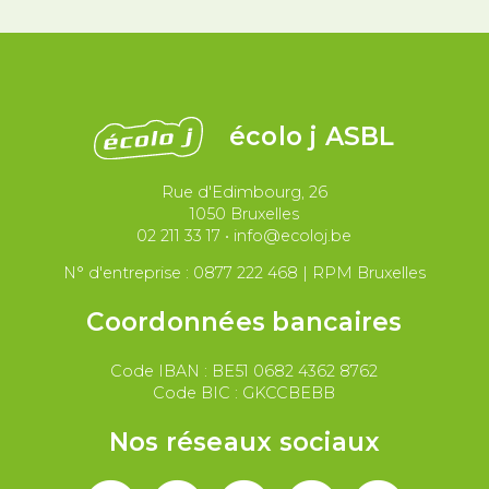
Démocratie
Féminismes
International
Justice et violences policières
LGBTQIA+
écolo j ASBL
Migrations et asile
Rue d'Edimbourg, 26
Paix et droit international
Palestine
1050 Bruxelles
02 211 33 17
•
info@ecoloj.be
Secteur public
Droit du travail
N° d'entreprise : 0877 222 468 | RPM Bruxelles
Coordonnées bancaires
Code IBAN : BE51 0682 4362 8762
Code BIC : GKCCBEBB
Nos réseaux sociaux