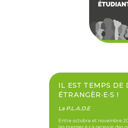
IL EST TEMPS DE
ÉTRANGÈR‧E‧S !
La P.L.A.D.E
Entre octobre et novembre 2022
les premier.è.s à recevoir des 