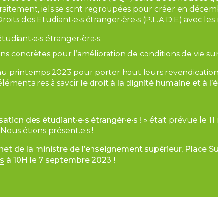
raitement, iels se sont regroupées pour créer en décem
roits des Etudiant‧e‧s étranger‧ère‧s (P.L.A.D.E) avec les
étudiant‧e‧s étranger‧ère‧s.
ns concrètes pour l’amélioration de conditions de vie sur 
e au printemps 2023 pour porter haut leurs revendications
 élémentaires à savoir
le droit à la dignité humaine et à l
sation des étudiant‧e‧s étrangèr‧e‧s ! »
était prévue le 11
Nous étions présent.e.s !
inet de la ministre de l’enseignement supérieur, Place Su
s
à 10H le 7 septembre 2023 !