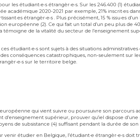
our les étudiant‧e‧s étrangèr‧e‧s. Sur les 246.400 (1) étudi
née académique 2020-2021 par exemple, 21% inscrit·es dan
tissant·es étrangèr‧e‧s . Plus précisément, 15 % issu·es d’
 européenne (2). Ce qui fait un total d’un peu plus de 40.
la témoigne de la vitalité du secteur de l’enseignement sup
 ces étudiant‧e‧s sont sujets à des situations administratives
 des conséquences catastrophiques, non-seulement sur leu
angèr‧e‧s sur le territoire belge.
n européenne qui vient suivre ou poursuivre son parcours 
nt d’enseignement supérieur, prouver qu’iel dispose d’une
oyens de subsistance
(4) suffisant pendant la durée de son 
 venir étudier en Belgique, l’étudiant‧e étrangèr‧e‧s doit t