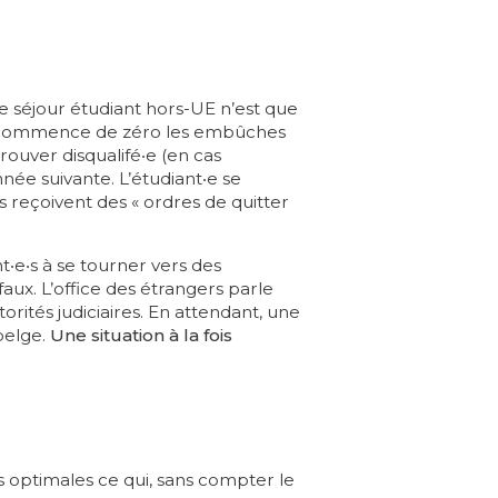
e séjour étudiant hors-UE n’est que
n recommence de zéro les embûches
rouver disqualifé‧e (en cas
ée suivante. L’étudiant‧e se
s reçoivent des « ordres de quitter
t‧e‧s à se tourner vers des
ux. L’office des étrangers parle
rités judiciaires. En attendant, une
 belge.
Une situation à la fois
s optimales ce qui, sans compter le