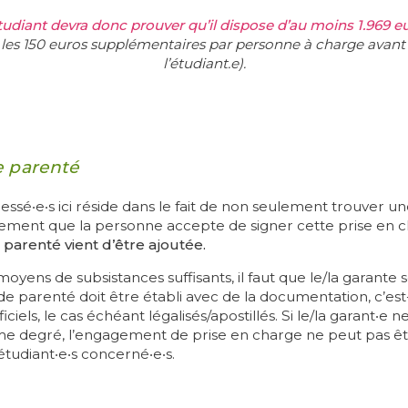
udiant devra donc prouver qu’il dispose d’au moins 1.969 e
les 150 euros supplémentaires par personne à charge avant 
l’
étudiant.e
).
e parenté
éressé‧e‧s ici réside dans le fait de non seulement trouver
alement que la personne accepte de signer cette prise en ch
parenté vient d’être ajoutée.
moyens de subsistances suffisants, il faut que le/la garante
de parenté doit être établi avec de la documentation, c’est
iels, le cas échéant légalisés/apostillés. Si le/la garant‧e
me degré, l’engagement de prise en charge ne peut pas ê
étudiant‧e‧s concerné‧e‧s.