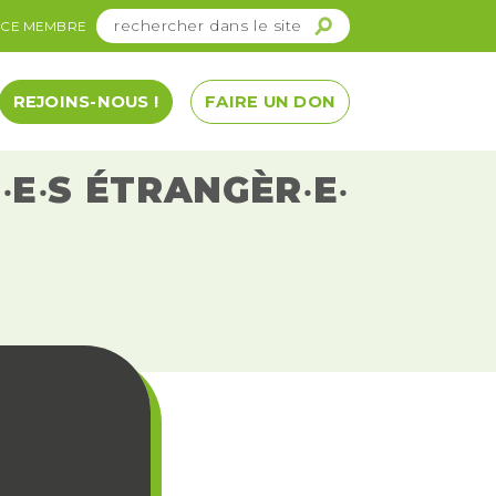
ACE MEMBRE
REJOINS-NOUS !
FAIRE UN DON
E‧S ÉTRANGÈR‧E‧