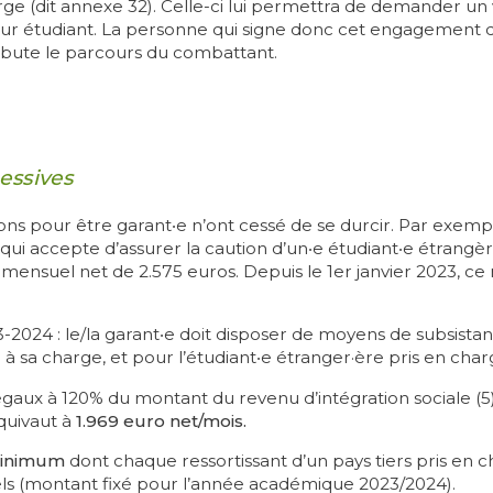
rge (dit annexe 32). Celle-ci lui permettra de demander un vi
jour étudiant. La personne qui signe donc cet engagement d
débute le parcours du combattant.
essives
ons pour être garant‧e n’ont cessé de se durcir. Par exemp
qui accepte d’assurer la caution d’un‧e étudiant‧e étrangèr‧
 mensuel net de 2.575 euros. Depuis le 1er janvier 2023, c
2024 : le/la garant‧e doit disposer de moyens de subsistanc
 sa charge, et pour l’étudiant‧e étranger·ère pris en char
gaux à 120% du montant du revenu d’intégration sociale
(5
quivaut à
1.969 euro net/mois.
minimum
dont chaque ressortissant d’un pays tiers pris en 
ls (montant fixé pour l’année académique 2023/2024).