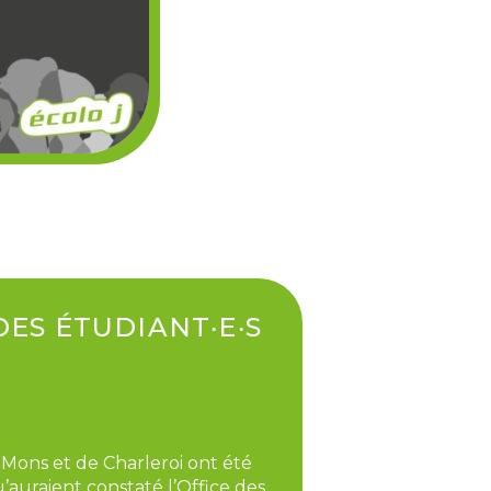
DES ÉTUDIANT‧E‧S
 Mons et de Charleroi ont été
u’auraient constaté l’Office des