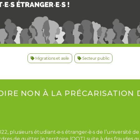
Migrations et asile
Secteur public
 DIRE NON À LA PRÉCARISATION 
, plusieurs étudiant‧e‧s étranger‧è‧s de l’université de
ordres de quitter le territoire (OQT) suite à des fraudes q