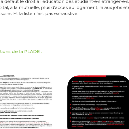
 défaut le droit à l’éducation des étudiant‧e‧s étranger‧e‧s.
ital, à la mutuelle, plus d’accès au logement, ni aux jobs é
oins. Et la liste n’est pas exhaustive.
tions de la PLADE :