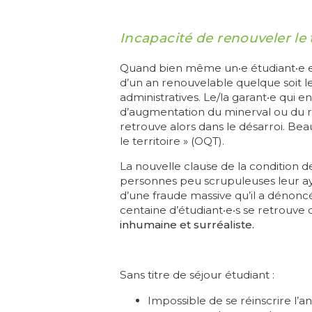
Incapacité de renouveler le 
Quand bien même un‧e étudiant‧e est
d’un an renouvelable quelque soit 
administratives. Le/la garant‧e qui e
d’augmentation du minerval ou du re
retrouve alors dans le désarroi. Bea
le territoire » (OQT).
La nouvelle clause de la condition d
personnes peu scrupuleuses leur aya
d’une fraude massive qu’il a dénoncé
centaine d’étudiant‧e‧s se retrouve da
inhumaine et surréaliste.
Sans titre de séjour étudiant :
Impossible de se réinscrire l’a