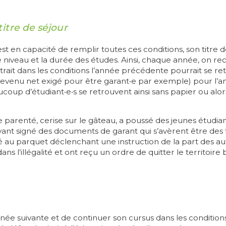
titre de séjour
 en capacité de remplir toutes ces conditions, son titre d
le niveau et la durée des études. Ainsi, chaque année, o
ntrait dans les conditions l’année précédente pourrait se ret
venu net exigé pour être garant‧e par exemple) pour l’ann
ucoup d’étudiant‧e‧s se retrouvent ainsi sans papier ou alor
e parenté, cerise sur le gâteau, a poussé des jeunes étudian
nt signé des documents de garant qui s’avèrent être des fa
 au parquet déclenchant une instruction de la part des auto
ns l’illégalité et ont reçu un ordre de quitter le territoire
nnée suivante et de continuer son cursus dans les condition