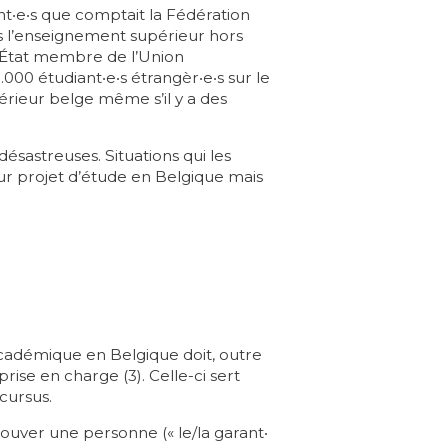
ant‧e‧s que comptait la Fédération
s l’enseignement supérieur hors
un État membre de l’Union
000 étudiant‧e‧s étrangèr‧e‧s sur le
érieur belge même s’il y a des
 désastreuses. Situations qui les
r projet d’étude en Belgique mais
académique en Belgique doit, outre
 prise en charge
(3). Celle-ci sert
cursus.
rouver une personne (« le/la garant‧