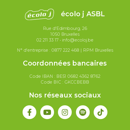
Justice et violences policières
LGBTQIA+
écolo j ASBL
Migrations et asile
Rue d'Edimbourg, 26
Paix et droit international
Palestine
1050 Bruxelles
02 211 33 17
•
info@ecoloj.be
Secteur public
Droit du travail
N° d'entreprise : 0877 222 468 | RPM Bruxelles
Coordonnées bancaires
Code IBAN : BE51 0682 4362 8762
Code BIC : GKCCBEBB
Nos réseaux sociaux