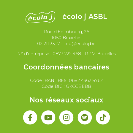
Justice et violences policières
LGBTQIA+
écolo j ASBL
Migrations et asile
Rue d'Edimbourg, 26
Paix et droit international
Palestine
1050 Bruxelles
02 211 33 17
•
info@ecoloj.be
Secteur public
Droit du travail
N° d'entreprise : 0877 222 468 | RPM Bruxelles
Coordonnées bancaires
Code IBAN : BE51 0682 4362 8762
Code BIC : GKCCBEBB
Nos réseaux sociaux