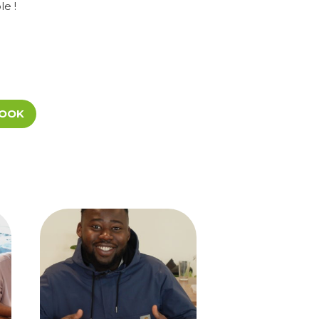
e !
BOOK