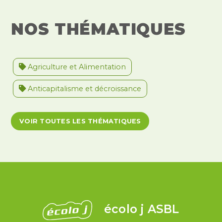
NOS THÉMATIQUES
Agriculture et Alimentation
Anticapitalisme et décroissance
Antiracisme et décolonisation
VOIR TOUTES LES THÉMATIQUES
Antivalidisme
Climat et environnement
Démocratie
Féminismes
International
Justice et violences policières
LGBTQIA+
écolo j ASBL
Migrations et asile