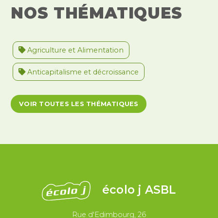
NOS THÉMATIQUES
Agriculture et Alimentation
Anticapitalisme et décroissance
Antiracisme et décolonisation
VOIR TOUTES LES THÉMATIQUES
Antivalidisme
Climat et environnement
Démocratie
Féminismes
International
Justice et violences policières
LGBTQIA+
écolo j ASBL
Migrations et asile
Rue d'Edimbourg, 26