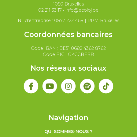
Paix et droit international
Palestine
1050 Bruxelles
02 211 33 17
•
info@ecoloj.be
Secteur public
Droit du travail
N° d'entreprise : 0877 222 468 | RPM Bruxelles
Coordonnées bancaires
Code IBAN : BE51 0682 4362 8762
Code BIC : GKCCBEBB
Nos réseaux sociaux
Navigation
QUI SOMMES-NOUS ?