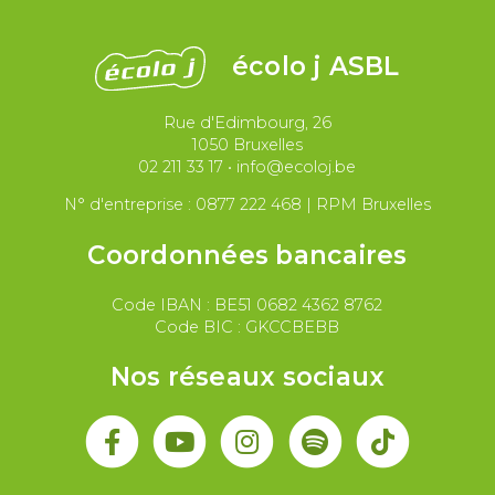
Justice et violences policières
LGBTQIA+
écolo j ASBL
Migrations et asile
Rue d'Edimbourg, 26
Paix et droit international
Palestine
1050 Bruxelles
02 211 33 17
•
info@ecoloj.be
Secteur public
Droit du travail
N° d'entreprise : 0877 222 468 | RPM Bruxelles
Coordonnées bancaires
Code IBAN : BE51 0682 4362 8762
Code BIC : GKCCBEBB
Nos réseaux sociaux