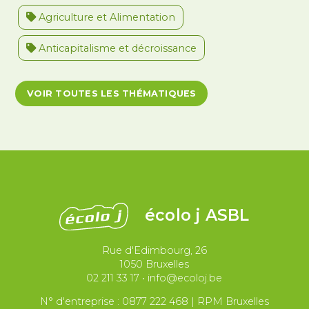
Agriculture et Alimentation
Anticapitalisme et décroissance
Antiracisme et décolonisation
VOIR TOUTES LES THÉMATIQUES
Antivalidisme
Climat et environnement
Démocratie
Féminismes
International
Justice et violences policières
LGBTQIA+
écolo j ASBL
Migrations et asile
Rue d'Edimbourg, 26
Paix et droit international
Palestine
1050 Bruxelles
02 211 33 17
•
info@ecoloj.be
Secteur public
Droit du travail
N° d'entreprise : 0877 222 468 | RPM Bruxelles