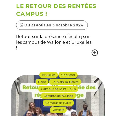
LE RETOUR DES RENTÉES
CAMPUS !
Du 31 août au 3 octobre 2024
Retour sur la présence d'écolo j sur
les campus de Wallonie et Bruxelles
!
Bruxelles
Charleroi
Liège
Louvain-la-Neuve
Campus de Saint-Louis
Campus de l'ULiège
Campus de l'ULB
Verviers