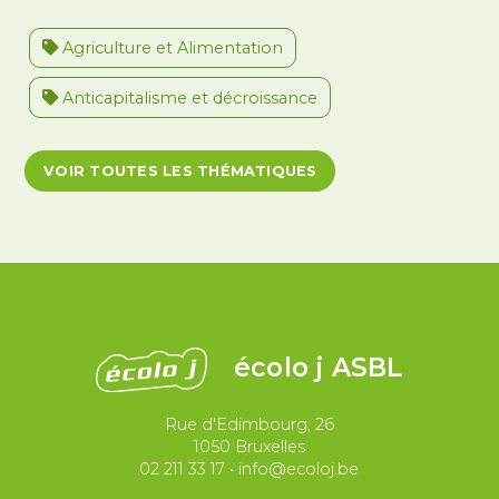
Agriculture et Alimentation
Anticapitalisme et décroissance
Antiracisme et décolonisation
VOIR TOUTES LES THÉMATIQUES
Antivalidisme
Climat et environnement
Démocratie
Féminismes
International
Justice et violences policières
LGBTQIA+
écolo j ASBL
Migrations et asile
Rue d'Edimbourg, 26
Paix et droit international
Palestine
1050 Bruxelles
02 211 33 17
•
info@ecoloj.be
Secteur public
Droit du travail