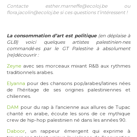
Contacte esther.marneffe@ecoloj.be ou
flora.jacolin@ecoloj.be si ces questions t’intéressent !
La consommation d’art est politique
(en déplaise à
GLB) voici quelques artistes palestinien·nes
commandé·es par le GT Palestine à absolument
(re)découvrir :
Zeyne
avec ses morceaux mixant R&B aux rythmes
traditionnels arabes.
Elyanna
pour des chansons pop/arabes/latines nées
de l’héritage de ses origines palestiniennes et
chiliennes.
DAM
pour du rap à l’ancienne aux allures de Tupac
chanté en arabe, écoute les sons de ce mythique
crew de hip-hop palestinien né dans les années 90.
Daboor
, un rappeur émergent qui exprime à