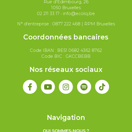
Rue d'Edimbourg, 26
Paix et droit international
Palestine
1050 Bruxelles
02 211 33 17
•
info@ecoloj.be
Secteur public
Droit du travail
N° d'entreprise : 0877 222 468 | RPM Bruxelles
Coordonnées bancaires
Code IBAN : BE51 0682 4362 8762
Code BIC : GKCCBEBB
Nos réseaux sociaux
Navigation
QUI SOMMES-NOUS ?