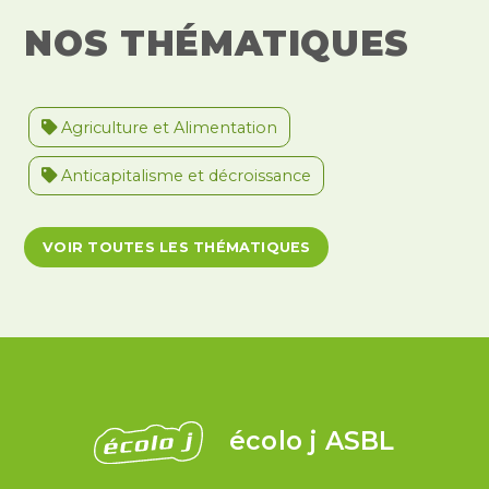
NOS THÉMATIQUES
Agriculture et Alimentation
Anticapitalisme et décroissance
Antiracisme et décolonisation
VOIR TOUTES LES THÉMATIQUES
Antivalidisme
Climat et environnement
Démocratie
Féminismes
International
Justice et violences policières
LGBTQIA+
écolo j ASBL
Migrations et asile