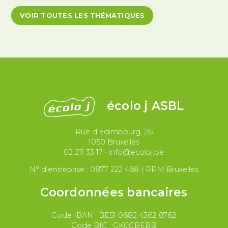
Antiracisme et décolonisation
VOIR TOUTES LES THÉMATIQUES
Antivalidisme
Climat et environnement
Démocratie
Féminismes
International
Justice et violences policières
LGBTQIA+
écolo j ASBL
Migrations et asile
Rue d'Edimbourg, 26
Paix et droit international
Palestine
1050 Bruxelles
02 211 33 17
•
info@ecoloj.be
Secteur public
Droit du travail
N° d'entreprise : 0877 222 468 | RPM Bruxelles
Coordonnées bancaires
Code IBAN : BE51 0682 4362 8762
Code BIC : GKCCBEBB