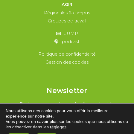
AGIR
Régionales & campus
Groupes de travail
JUMP
podcast
Politique de confidentialité
Gestion des cookies
Newsletter
Reste au courant de nos dernières actualités
Nous utilisons des cookies pour vous offrir la meilleure
expérience sur notre site.
REJOINS-NOUS !
Vous pouvez en savoir plus sur les cookies que nous utilisons ou
les désactiver dans les
réglages
.