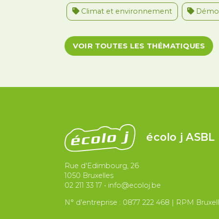
Climat et environnement
Démoc
Migrations et asile
Paix et droit i
VOIR TOUTES LES THÉMATIQUES
écolo j ASBL
Rue d'Edimbourg, 26
1050 Bruxelles
02 211 33 17
•
info@ecoloj.be
N° d'entreprise : 0877 222 468 | RPM Bruxel