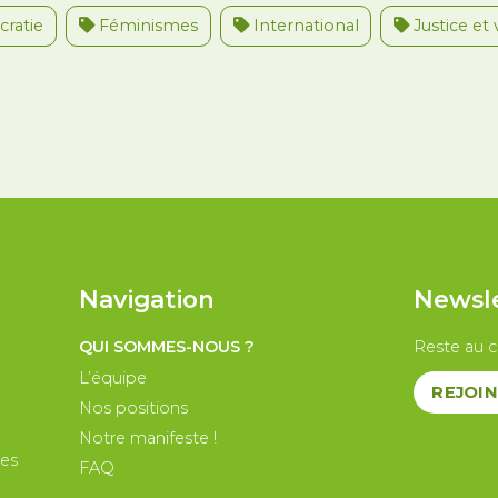
ratie
Féminismes
International
Justice et 
nternational
Palestine
Secteur public
Droit d
Navigation
Newsl
QUI SOMMES-NOUS ?
Reste au c
L’équipe
REJOIN
Nos positions
Notre manifeste !
les
FAQ