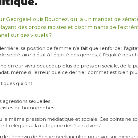
itique.
our Georges-Louis Bouchez, qui a un mandat de sénate
layant des propos racistes et discriminants de l’extr
nel sur des visuels ?
rnière, sa position de femme n’a fait que renforcer l’agitat
secrétaire d’État à l’Égalité des genres, à l’Égalité des ch
erreur vivra beaucoup plus de pression sociale, de la pa
dat, même si l’erreur que ce dernier commet est bien plus
iques qui ont :
 agressions sexuelles ;
cistes ou homophobes ;
u la même pression médiatique et sociale. Ces points ne s
t relégués à la catégorie des “faits divers”.
de l’échevin de Schaerbeek inculpé pour viol sur mineur.