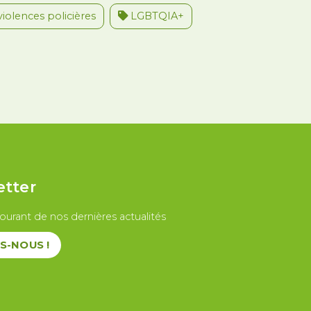
violences policières
LGBTQIA+
u travail
etter
ourant de nos dernières actualités
S-NOUS !