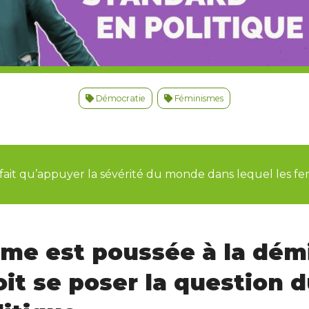
Démocratie
Féminismes
fait qu’appuyer la sévérité du monde dans lequel les fe
e est poussée à la dém
oit se poser la question 