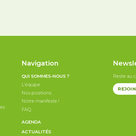
nternational
Palestine
Secteur public
Droit d
Navigation
Newsl
QUI SOMMES-NOUS ?
Reste au c
L’équipe
REJOIN
Nos positions
Notre manifeste !
les
FAQ
AGENDA
ACTUALITÉS