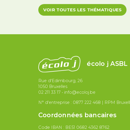
Migrations et asile
Paix et droit i
VOIR TOUTES LES THÉMATIQUES
écolo j ASBL
Rue d'Edimbourg, 26
1050 Bruxelles
02 211 33 17
•
info@ecoloj.be
N° d'entreprise : 0877 222 468 | RPM Bruxel
Coordonnées bancaires
Code IBAN : BE51 0682 4362 8762