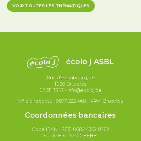
VOIR TOUTES LES THÉMATIQUES
Antivalidisme
Climat et environnement
Démocratie
Féminismes
International
Justice et violences policières
LGBTQIA+
écolo j ASBL
Migrations et asile
Rue d'Edimbourg, 26
Paix et droit international
Palestine
1050 Bruxelles
02 211 33 17
•
info@ecoloj.be
Secteur public
Droit du travail
N° d'entreprise : 0877 222 468 | RPM Bruxelles
Coordonnées bancaires
Code IBAN : BE51 0682 4362 8762
Code BIC : GKCCBEBB