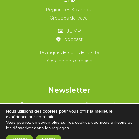
AGIR
Régionales & campus
Groupes de travail
JUMP
podcast
Politique de confidentialité
Gestion des cookies
Newsletter
Reste au courant de nos dernières actualités
Nous utilisons des cookies pour vous offrir la meilleure
expérience sur notre site.
REJOINS-NOUS !
Vous pouvez en savoir plus sur les cookies que nous utilisons ou
les désactiver dans les
réglages
.
© 2005-2026 écolo j